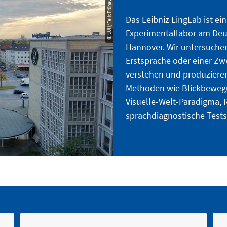
© LUH/Felix Frühauf
Das Leibniz LingLab ist ei
Experimentallabor am Deut
Hannover. Wir untersuchen
Erstsprache oder einer Zw
verstehen und produzieren
Methoden wie Blickbewe
Visuelle-Welt-Paradigma,
sprachdiagnostische Tests